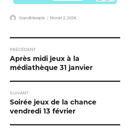
Auteur
Publié
GrandMeeple
février 2, 2026
le
Navigation
PRÉCÉDENT
de
Après midi jeux à la
Publication
précédente :
médiathèque 31 janvier
l’article
SUIVANT
Soirée jeux de la chance
Publication
suivante :
vendredi 13 février