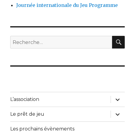
Journée internationale du Jeu Programme
REC
Recherche
pour :
ouvrir
L’association
le
sous-
menu
ouvrir
Le prêt de jeu
le
sous-
menu
Les prochains évènements